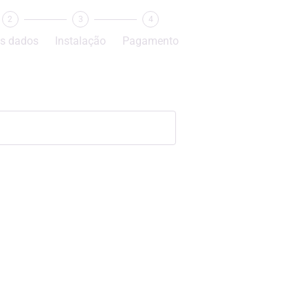
2
3
4
s dados
Instalação
Pagamento